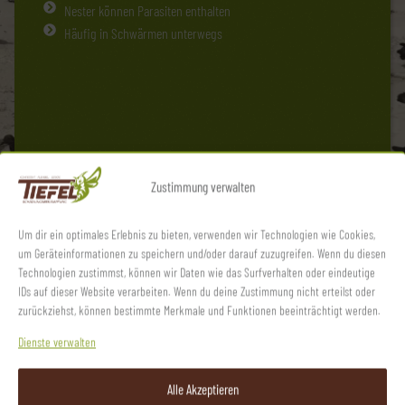
Nester können Parasiten enthalten
Häufig in Schwärmen unterwegs
Zustimmung verwalten
Um dir ein optimales Erlebnis zu bieten, verwenden wir Technologien wie Cookies,
um Geräteinformationen zu speichern und/oder darauf zuzugreifen. Wenn du diesen
Technologien zustimmst, können wir Daten wie das Surfverhalten oder eindeutige
IDs auf dieser Website verarbeiten. Wenn du deine Zustimmung nicht erteilst oder
zurückziehst, können bestimmte Merkmale und Funktionen beeinträchtigt werden.
Dienste verwalten
Alle Akzeptieren