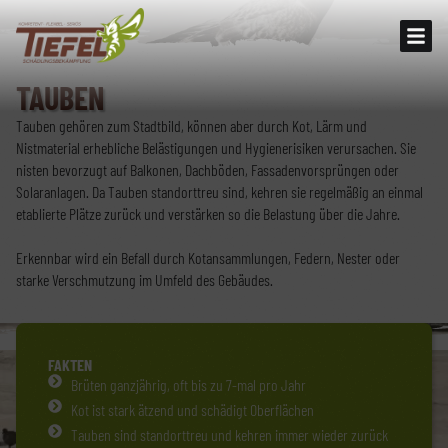
TAUBEN
Tauben gehören zum Stadtbild, können aber durch Kot, Lärm und
Nistmaterial erhebliche Belästigungen und Hygienerisiken verursachen. Sie
nisten bevorzugt auf Balkonen, Dachböden, Fassadenvorsprüngen oder
Solaranlagen. Da Tauben standorttreu sind, kehren sie regelmäßig an einmal
etablierte Plätze zurück und verstärken so die Belastung über die Jahre.
Erkennbar wird ein Befall durch Kotansammlungen, Federn, Nester oder
starke Verschmutzung im Umfeld des Gebäudes.
FAKTEN
Brüten ganzjährig, oft bis zu 7-mal pro Jahr
Kot ist stark ätzend und schädigt Oberflächen
Tauben sind standorttreu und kehren immer wieder zurück