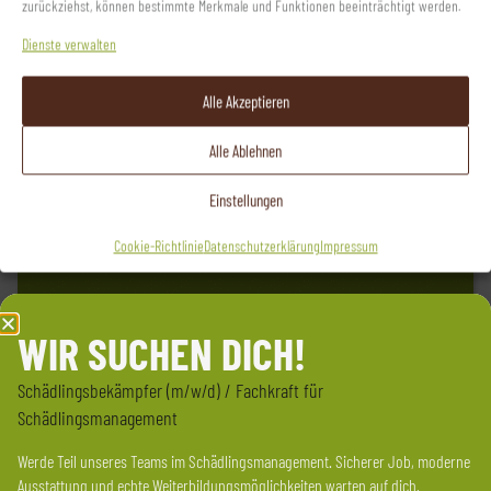
zurückziehst, können bestimmte Merkmale und Funktionen beeinträchtigt werden.
Dienste verwalten
UNSERE PARTNER
Nach einer kurzen Einschätzung Ihres Anliegens vermitteln wir
Alle Akzeptieren
den passenden Experten. Auf Wunsch stimmen wir uns direkt mit
dem Partnerunternehmen ab, um Übergänge reibungslos zu
Alle Ablehnen
gestalten.
Einstellungen
Cookie-Richtlinie
Datenschutzerklärung
Impressum
WIR SUCHEN DICH!
Schädlingsbekämpfer (m/w/d) / Fachkraft für
Schädlingsmanagement
Eine Auflistung unserer Partner Folgt bald.
Werde Teil unseres Teams im Schädlingsmanagement. Sicherer Job, moderne
Ausstattung und echte Weiterbildungsmöglichkeiten warten auf dich.