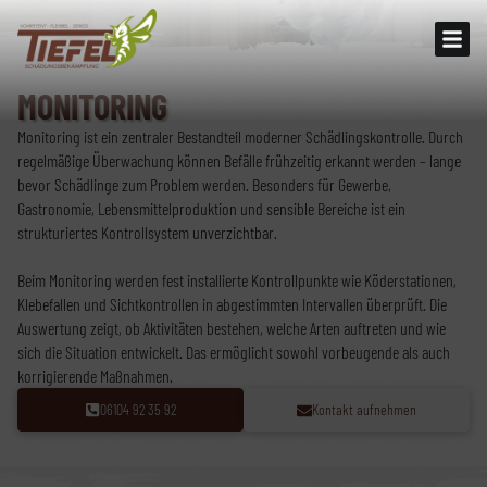
MONITORING
Monitoring ist ein zentraler Bestandteil moderner Schädlingskontrolle. Durch
regelmäßige Überwachung können Befälle frühzeitig erkannt werden – lange
bevor Schädlinge zum Problem werden. Besonders für Gewerbe,
Gastronomie, Lebensmittelproduktion und sensible Bereiche ist ein
strukturiertes Kontrollsystem unverzichtbar.
Beim Monitoring werden fest installierte Kontrollpunkte wie Köderstationen,
Klebefallen und Sichtkontrollen in abgestimmten Intervallen überprüft. Die
Auswertung zeigt, ob Aktivitäten bestehen, welche Arten auftreten und wie
sich die Situation entwickelt. Das ermöglicht sowohl vorbeugende als auch
korrigierende Maßnahmen.
06104 92 35 92
Kontakt aufnehmen