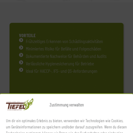
VORTEILE
Frühzeitiges Erkennen von Schädlingsaktivitäten
Minimiertes Risiko für Befälle und Folgeschäden
Dokumentierte Nachweise für Behörden und Audits
Verlässliche Hygienesicherung für Betriebe
Ideal für HACCP-, IFS- und QS-Anforderungen
Zustimmung verwalten
Um dir ein optimales Erlebnis zu bieten, verwenden wir Technologien wie Cookies,
um Geräteinformationen zu speichern und/oder darauf zuzugreifen. Wenn du diesen
Technologien zustimmst, können wir Daten wie das Surfverhalten oder eindeutige