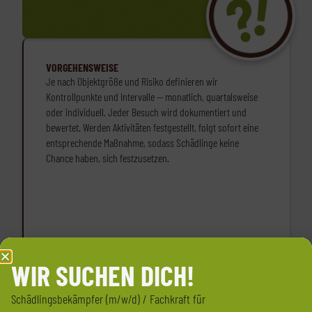
VORGEHENSWEISE
Je nach Objektgröße und Risiko definieren wir
Kontrollpunkte und Intervalle — monatlich, quartalsweise
oder individuell. Jeder Besuch wird dokumentiert und
bewertet. Werden Aktivitäten festgestellt, folgt sofort eine
entsprechende Maßnahme, sodass Schädlinge keine
Chance haben, sich festzusetzen.
WIR SUCHEN DICH!
Schädlingsbekämpfer (m/w/d) / Fachkraft für